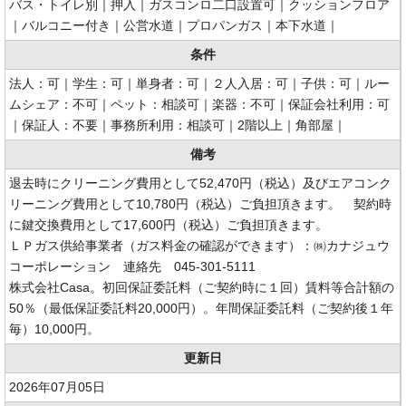
バス・トイレ別｜押入｜ガスコンロ二口設置可｜クッションフロア
｜バルコニー付き｜公営水道｜プロパンガス｜本下水道｜
条件
法人：可｜学生：可｜単身者：可｜２人入居：可｜子供：可｜ルー
ムシェア：不可｜ペット：相談可｜楽器：不可｜保証会社利用：可
｜保証人：不要｜事務所利用：相談可｜2階以上｜角部屋｜
備考
退去時にクリーニング費用として52,470円（税込）及びエアコンク
リーニング費用として10,780円（税込）ご負担頂きます。 契約時
に鍵交換費用として17,600円（税込）ご負担頂きます。
ＬＰガス供給事業者（ガス料金の確認ができます）：㈱カナジュウ
コーポレーション 連絡先 045-301-5111
株式会社Casa。初回保証委託料（ご契約時に１回）賃料等合計額の
50％（最低保証委託料20,000円）。年間保証委託料（ご契約後１年
毎）10,000円。
更新日
2026年07月05日