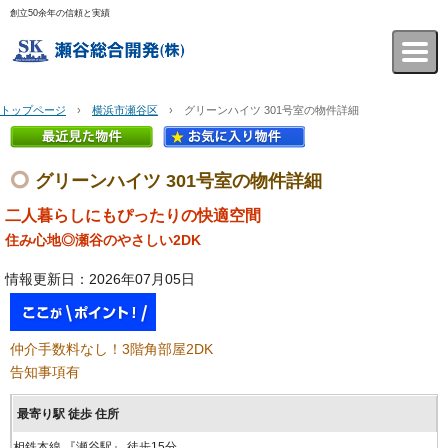
創立50余年の信頼と実績
瀬谷総合開発株式会社
トップページ
›
横浜市瀬谷区
› グリーンハイツ 301号室の物件詳細
グリーンハイツ 301号室の物件詳細
二人暮らしにもぴったりの快適空間
住み心地◎瀬谷のやさしい2DK
情報更新日：2026年07月05日
仲介手数料なし！3階角部屋2DK
告知事項有
相鉄本線 『瀬谷駅』 徒歩15分